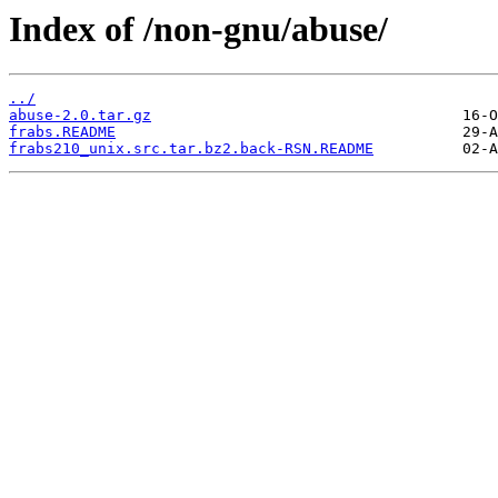
Index of /non-gnu/abuse/
../
abuse-2.0.tar.gz
frabs.README
frabs210_unix.src.tar.bz2.back-RSN.README