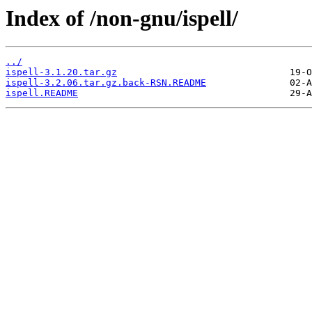
Index of /non-gnu/ispell/
../
ispell-3.1.20.tar.gz
ispell-3.2.06.tar.gz.back-RSN.README
ispell.README