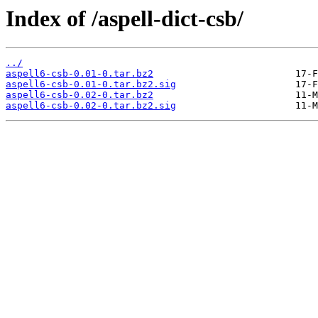
Index of /aspell-dict-csb/
../
aspell6-csb-0.01-0.tar.bz2
aspell6-csb-0.01-0.tar.bz2.sig
aspell6-csb-0.02-0.tar.bz2
aspell6-csb-0.02-0.tar.bz2.sig