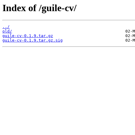
Index of /guile-cv/
../
old/
guile-cv-0.1.9.tar.gz
guile-cv-0.1.9.tar.gz.sig